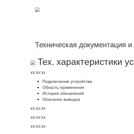
Перейти к основному содержанию
Техническая документация 
Тех. характеристики у
xx:xx:xx
Подключение устройства
Область применения
История обновлений
Описание выводов
xx:xx:xx
xx:xx:xx
xx:xx:xx